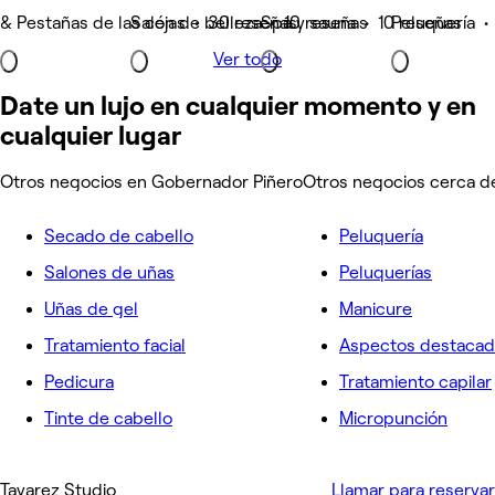
& Pestañas de las cejas • 30 reseñas
Salón de belleza • 10 reseñas
Spa y sauna • 10 reseñas
Peluquería •
Ver todo
Date un lujo en cualquier momento y en
cualquier lugar
Otros negocios en Gobernador Piñero
Otros negocios cerca d
Secado de cabello
Peluquería
Salones de uñas
Peluquerías
Uñas de gel
Manicure
Tratamiento facial
Aspectos destaca
Pedicura
Tratamiento capilar
Tinte de cabello
Micropunción
Tavarez Studio
Llamar para reservar