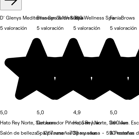
D' Glenys Mediterranean Salon & Spa
Bliss Spa & Wellness
360 Wellness Spa
FaniaBrows
5 valoración
5 valoración
5 valoración
5 valoración
5,0
5,0
4,9
5,0
Hato Rey Norte, San Juan
Gobernador Piñero, San Juan
Hato Rey Norte, San Juan
360 Ave. Esco
Salón de belleza • 1267 reseñas
Spa y sauna • 709 reseñas
Spa y sauna • 590 reseñas
& Pestañas d