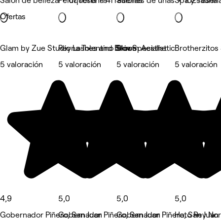
Salón de belleza • 67 reseñas
Peluquería • 41 reseñas
Salones de uñas • 102 reseñ
Spa y sauna 
Ofertas
Glam by Zue Studio Lashes and Brows
Reyna Tolentino Skin Specialist
Bloom Aesthetic
Brotherzitos 
5 valoración
5 valoración
5 valoración
5 valoración
4,9
5,0
5,0
5,0
Gobernador Piñero, San Juan
Gobernador Piñero, San Juan
Gobernador Piñero, San Juan
Hato Rey Nor