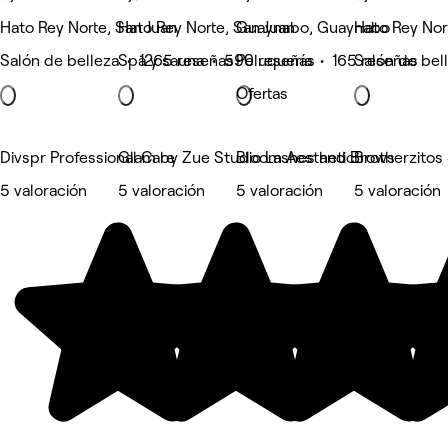
Hato Rey Norte, San Juan
Hato Rey Norte, San Juan
Guaynabo, Guaynabo
Hato Rey Nor
Salón de belleza • 1265 reseñas
Spa y sauna • 590 reseñas
Peluquería • 165 reseñas
Salón de bel
Ofertas
Divspr Professional Care
Glam by Zue Studio Lashes and Brows
Bloom Aesthetic
Brotherzitos 
5 valoración
5 valoración
5 valoración
5 valoración