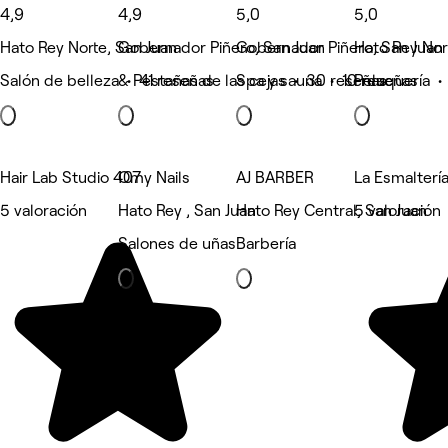
4,9
4,9
5,0
5,0
Hato Rey Norte, San Juan
Gobernador Piñero, San Juan
Gobernador Piñero, San Juan
Hato Rey Nor
Salón de belleza • 41 reseñas
& Pestañas de las cejas • 30 reseñas
Spa y sauna • 10 reseñas
Peluquería •
Hair Lab Studio 407
Omy Nails
AJ BARBER
La Esmalterí
5 valoración
Hato Rey , San Juan
Hato Rey Central, San Juan
5 valoración
Salones de uñas
Barbería