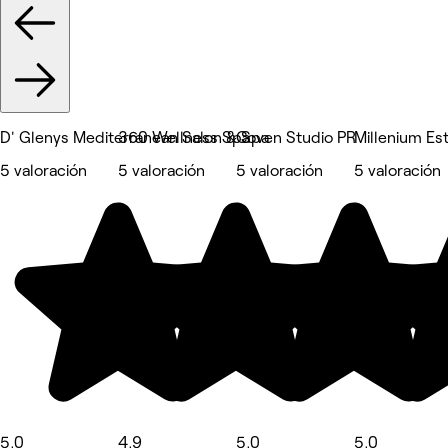
D' Glenys Mediterranean Salon & Spa
360 Wellness Spa
Coven Studio PR
Millenium Es
5 valoración
5 valoración
5 valoración
5 valoración
5,0
4,9
5,0
5,0