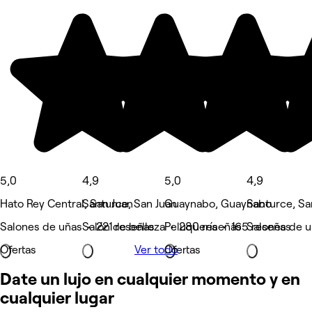
5,0
4,9
5,0
4,9
Hato Rey Central, San Juan
Santurce, San Juan
Guaynabo, Guaynabo
Santurce, Sa
Salones de uñas • 221 reseñas
Salón de belleza • 280 reseñas
Peluquería • 165 reseñas
Salones de u
Ofertas
Ver todo
Ofertas
Date un lujo en cualquier momento y en
cualquier lugar