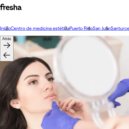
Inicio
Centro de medicina estética
Puerto Rico
San Juan
Santurc
Atrás