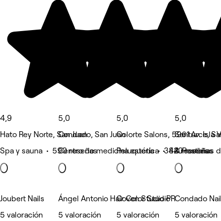
4,9
5,0
5,0
5,0
Hato Rey Norte, San Juan
Condado, San Juan
Colorte Salons, 5961 Av. Isla 
Santurce, Sa
Spa y sauna • 590 reseñas
Centro de medicina estética • 420 reseñas
Peluquería • 384 reseñas
& Pestañas d
Joubert Nails
Ángel Antonio Hair Color Studio
Coven Studio PR
Condado Nai
5 valoración
5 valoración
5 valoración
5 valoración