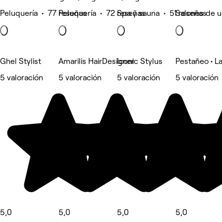
Peluquería • 77 reseñas
Peluquería • 72 reseñas
Spa y sauna • 51 reseñas
Salones de u
Ghel Stylist
Amarilis HairDesigner
Iconic Stylus
Pestañeo • L
5 valoración
5 valoración
5 valoración
5 valoración
5,0
5,0
5,0
5,0