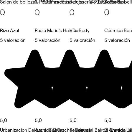
Salón de belleza • 1690 reseñas
& Pestañas de las cejas • 339 reseñas
Peluquería • 279 reseñas
Salón de bel
Rizo Azul
Paola Marie’s Hair Do
Vita Body
Cósmica Bea
5 valoración
5 valoración
5 valoración
5 valoración
5,0
5,0
5,0
5,0
Urbanizacion Delgado, Caguas
Avenida El Troche, Caguas
Residencial Bairoa Avenida L
El Shaddai H