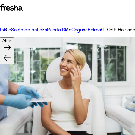
Inicio
Salón de belleza
Puerto Rico
Caguas
Bairoa
GLOSS Hair and
Atrás