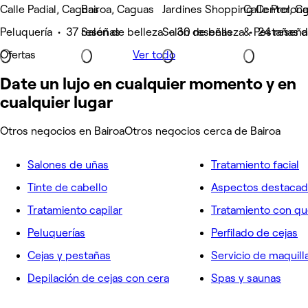
Calle Padial, Caguas
Bairoa, Caguas
Jardines Shopping Center, Cal
Calle Prolong
Peluquería • 37 reseñas
Salón de belleza • 30 reseñas
Salón de belleza • 24 reseña
& Pestañas d
Ofertas
Ver todo
Date un lujo en cualquier momento y en
cualquier lugar
Otros negocios en Bairoa
Otros negocios cerca de Bairoa
Salones de uñas
Tratamiento facial
Tinte de cabello
Aspectos destaca
Tratamiento capilar
Tratamiento con qu
Peluquerías
Perfilado de cejas
Cejas y pestañas
Servicio de maquill
Depilación de cejas con cera
Spas y saunas