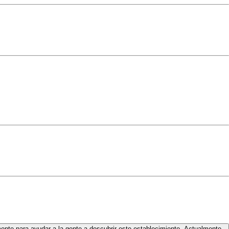
mente para ayudar a la gente a descubrir este establecimiento. Actualmente,