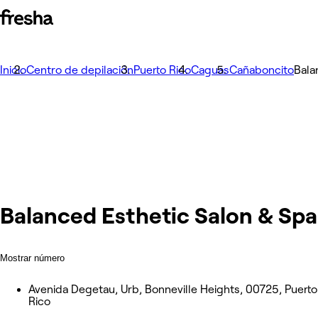
Inicio
Centro de depilación
Puerto Rico
Caguas
Cañaboncito
Bala
Balanced Esthetic Salon & Spa
Mostrar número
Avenida Degetau, Urb, Bonneville Heights, 00725, Puerto
Rico