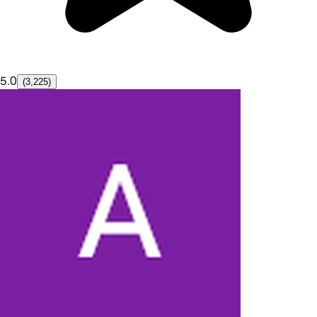
5.0
(3,225)