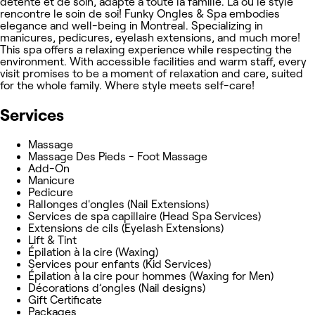
détente et de soin, adapté à toute la famille. Là où le style
rencontre le soin de soi! Funky Ongles & Spa embodies
elegance and well-being in Montreal. Specializing in
manicures, pedicures, eyelash extensions, and much more!
This spa offers a relaxing experience while respecting the
environment. With accessible facilities and warm staff, every
visit promises to be a moment of relaxation and care, suited
for the whole family. Where style meets self-care!
Services
Massage
Massage Des Pieds - Foot Massage
Add-On
Manicure
Pedicure
Rallonges d'ongles (Nail Extensions)
Services de spa capillaire (Head Spa Services)
Extensions de cils (Eyelash Extensions)
Lift & Tint
Épilation à la cire (Waxing)
Services pour enfants (Kid Services)
Épilation à la cire pour hommes (Waxing for Men)
Décorations d’ongles (Nail designs)
Gift Certificate
Packages