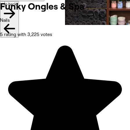
Funky Ongles &
Spa
Go back
Nails
5 rating with 3,225 votes