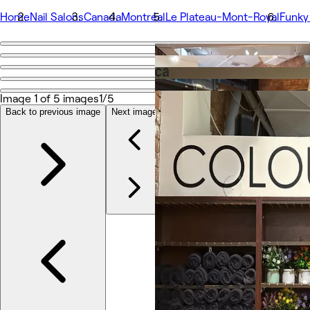
Home
Nail Salons
Canada
Montréal
Le Plateau-Mont-Royal
Funky
Go back
Share
Funky Ongles & Spa
Image 1 of 5 images
1/5
Back to previous image
Next image
Photos
About
Services
More
Team
Reviews
Other